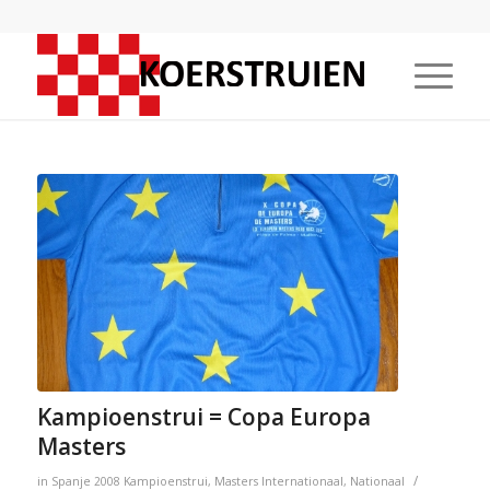
Kampioenstrui = Copa Europa
Masters
/
in
Spanje
2008
Kampioenstrui
,
Masters
Internationaal
,
Nationaal