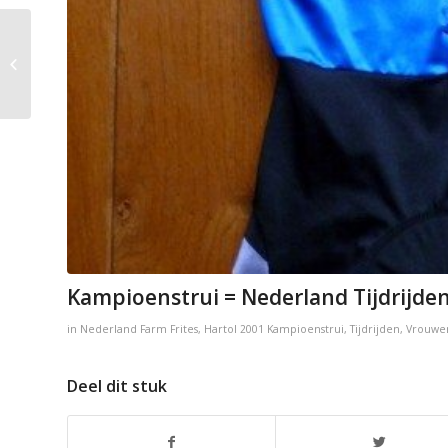
L.A. Aluminios – Pecol
Kampioenstrui = Nederland Tijdrijd
in
Nederland
Farm Frites
,
Hartol
2001
Kampioenstrui
,
Tijdrijden
,
Vrouwen
Deel dit stuk