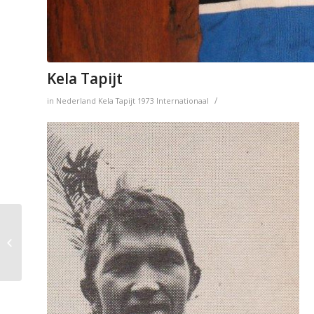
Kela Tapijt
/
in
Nederland
Kela Tapijt
1973
Internationaal
Kas – Canal 10