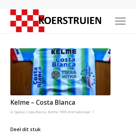
Kelme – Costa Blanca
/
in
Spanje
Costa Blanca
,
Kelme
1999
Internationaal
Deel dit stuk