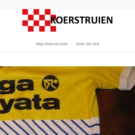
Mijn koerstruien
Over de site