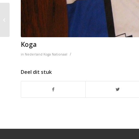
Koga – Bikeplan
Koga
/
in
Nederland
Koga
Nationaal
Deel dit stuk