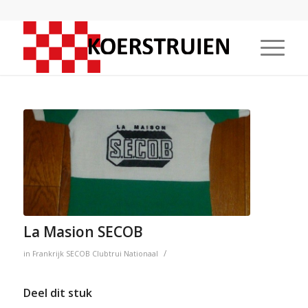
La Masion SECOB
/
in
Frankrijk
SECOB
Clubtrui
Nationaal
Deel dit stuk