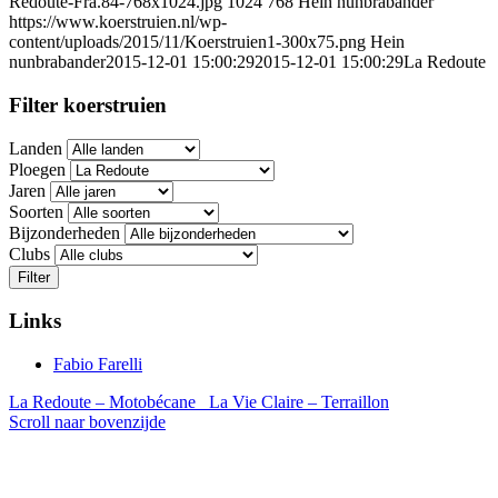
Redoute-Fra.84-768x1024.jpg
1024
768
Hein nunbrabander
https://www.koerstruien.nl/wp-
content/uploads/2015/11/Koerstruien1-300x75.png
Hein
nunbrabander
2015-12-01 15:00:29
2015-12-01 15:00:29
La Redoute
Filter koerstruien
Landen
Ploegen
Jaren
Soorten
Bijzonderheden
Clubs
Filter
Links
Fabio Farelli
La Redoute – Motobécane
La Vie Claire – Terraillon
Scroll naar bovenzijde