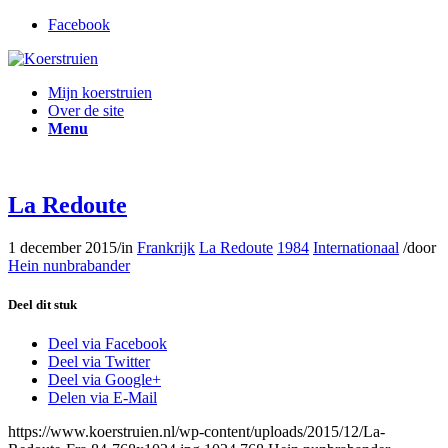
Facebook
Mijn koerstruien
Over de site
Menu
La Redoute
1 december 2015
/
in
Frankrijk
La Redoute
1984
Internationaal
/
door
Hein nunbrabander
Deel dit stuk
Deel via Facebook
Deel via Twitter
Deel via Google+
Delen via E-Mail
https://www.koerstruien.nl/wp-content/uploads/2015/12/La-