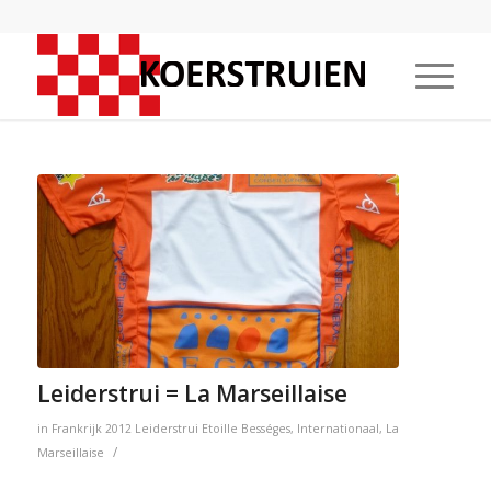
Leiderstrui = La Marseillaise
in
Frankrijk
2012
Leiderstrui
Etoille Bességes
,
Internationaal
,
La
/
Marseillaise