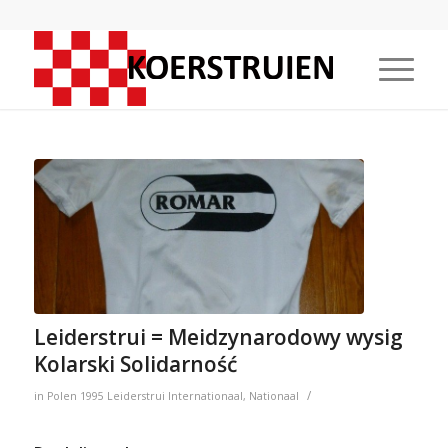
Leiderstrui = Meidzynarodowy wysig
Kolarski Solidarność
/
in
Polen
1995
Leiderstrui
Internationaal
,
Nationaal