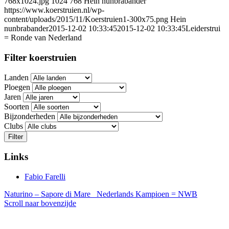
768x1024.jpg
1024
768
Hein nunbrabander
https://www.koerstruien.nl/wp-
content/uploads/2015/11/Koerstruien1-300x75.png
Hein
nunbrabander
2015-12-02 10:33:45
2015-12-02 10:33:45
Leiderstrui
= Ronde van Nederland
Filter koerstruien
Landen
Ploegen
Jaren
Soorten
Bijzonderheden
Clubs
Filter
Links
Fabio Farelli
Naturino – Sapore di Mare
Nederlands Kampioen = NWB
Scroll naar bovenzijde