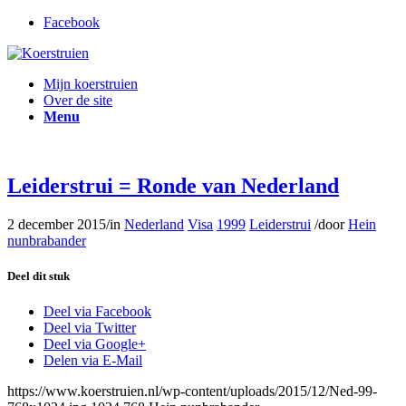
Facebook
Mijn koerstruien
Over de site
Menu
Leiderstrui = Ronde van Nederland
2 december 2015
/
in
Nederland
Visa
1999
Leiderstrui
/
door
Hein
nunbrabander
Deel dit stuk
Deel via Facebook
Deel via Twitter
Deel via Google+
Delen via E-Mail
https://www.koerstruien.nl/wp-content/uploads/2015/12/Ned-99-