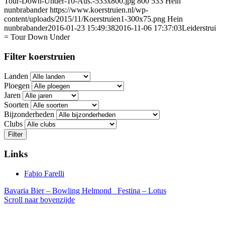
Tour-Down-Under-10-Aus.-533x800.jpg
800
533
Hein
nunbrabander
https://www.koerstruien.nl/wp-
content/uploads/2015/11/Koerstruien1-300x75.png
Hein
nunbrabander
2016-01-23 15:49:38
2016-11-06 17:37:03
Leiderstrui
= Tour Down Under
Filter koerstruien
Landen
Ploegen
Jaren
Soorten
Bijzonderheden
Clubs
Filter
Links
Fabio Farelli
Bavaria Bier – Bowling Helmond
Festina – Lotus
Scroll naar bovenzijde