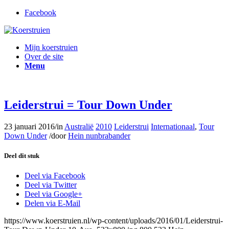
Facebook
Mijn koerstruien
Over de site
Menu
Leiderstrui = Tour Down Under
23 januari 2016
/
in
Australië
2010
Leiderstrui
Internationaal
,
Tour
Down Under
/
door
Hein nunbrabander
Deel dit stuk
Deel via Facebook
Deel via Twitter
Deel via Google+
Delen via E-Mail
https://www.koerstruien.nl/wp-content/uploads/2016/01/Leiderstrui-