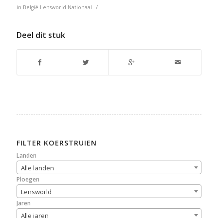
/
in
België
Lensworld
Nationaal
Deel dit stuk
FILTER KOERSTRUIEN
Landen
Alle landen
Ploegen
Lensworld
Jaren
Alle jaren