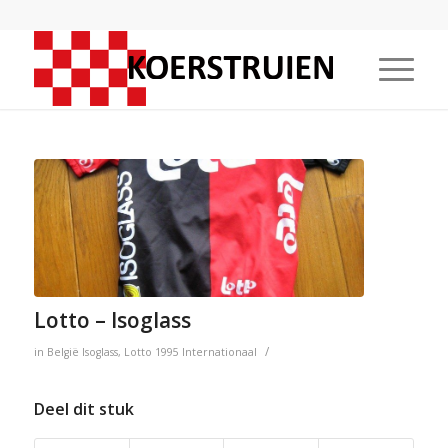
Lotto – Isoglass
/
in
België
Isoglass
,
Lotto
1995
Internationaal
Deel dit stuk