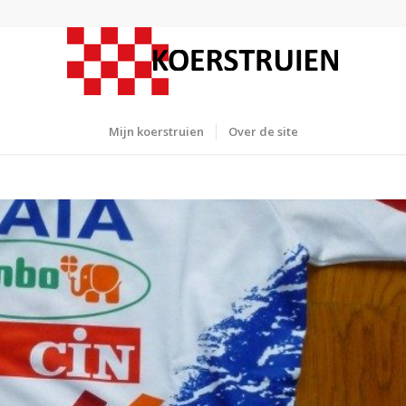
Mijn koerstruien
Over de site