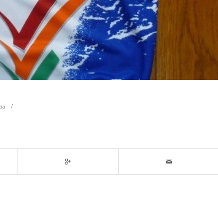
/
aal