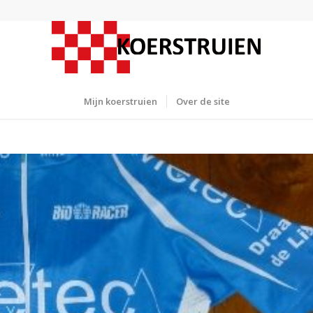
Mijn koerstruien
Over de site