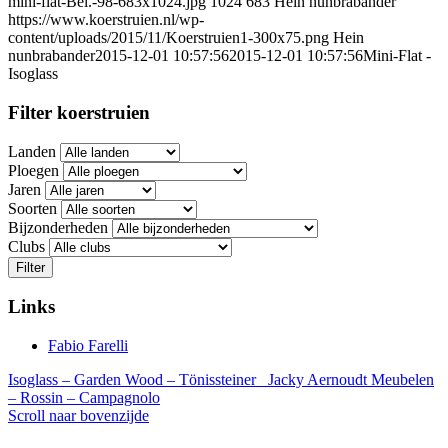
mini-flat-Bel.-98-683x1024.jpg
1024
683
Hein nunbrabander
https://www.koerstruien.nl/wp-
content/uploads/2015/11/Koerstruien1-300x75.png
Hein
nunbrabander
2015-12-01 10:57:56
2015-12-01 10:57:56
Mini-Flat -
Isoglass
Filter koerstruien
Landen
Ploegen
Jaren
Soorten
Bijzonderheden
Clubs
Filter
Links
Fabio Farelli
Isoglass – Garden Wood – Tönissteiner
Jacky Aernoudt Meubelen
– Rossin – Campagnolo
Scroll naar bovenzijde