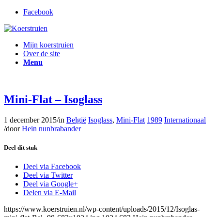
Facebook
Mijn koerstruien
Over de site
Menu
Mini-Flat – Isoglass
1 december 2015
/
in
België
Isoglass
,
Mini-Flat
1989
Internationaal
/
door
Hein nunbrabander
Deel dit stuk
Deel via Facebook
Deel via Twitter
Deel via Google+
Delen via E-Mail
https://www.koerstruien.nl/wp-content/uploads/2015/12/Isoglas-