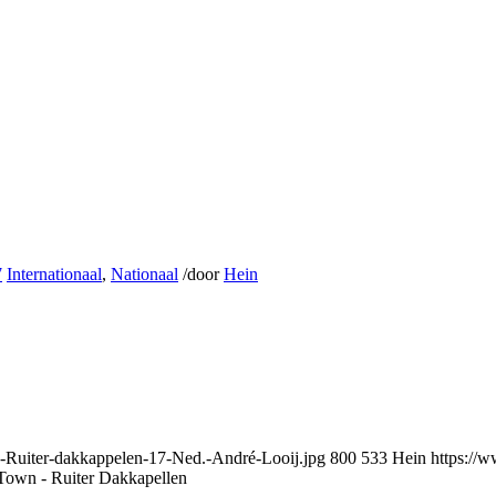
7
Internationaal
,
Nationaal
/
door
Hein
-Ruiter-dakkappelen-17-Ned.-André-Looij.jpg
800
533
Hein
https://
own - Ruiter Dakkapellen