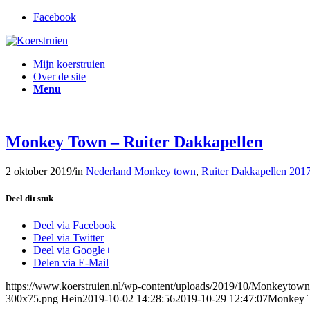
Facebook
Mijn koerstruien
Over de site
Menu
Monkey Town – Ruiter Dakkapellen
2 oktober 2019
/
in
Nederland
Monkey town
,
Ruiter Dakkapellen
201
Deel dit stuk
Deel via Facebook
Deel via Twitter
Deel via Google+
Delen via E-Mail
https://www.koerstruien.nl/wp-content/uploads/2019/10/Monkeytown
300x75.png
Hein
2019-10-02 14:28:56
2019-10-29 12:47:07
Monkey T