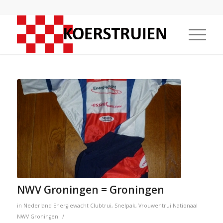
NWV Groningen = Groningen
in
Nederland
Energiewacht
Clubtrui
,
Snelpak
,
Vrouwentrui
Nationaal
/
NWV Groningen