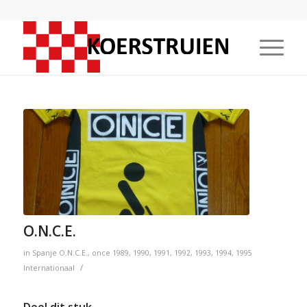
O.N.C.E.
in
Spanje
O.N.C.E.
,
once
1989
,
1990
,
1991
,
1992
,
1993
,
1994
,
1995
/
Internationaal