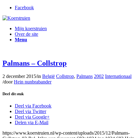
Facebook
Mijn koerstruien
Over de site
Menu
Palmans – Collstrop
2 december 2015
/
in
België
Collstrop
,
Palmans
2002
Internationaal
/
door
Hein nunbrabander
Deel dit stuk
Deel via Facebook
Deel via Twitter
Deel via Google+
Delen via E-Mail
https://www.koerstruien.nl/wp-content/uploads/2015/12/Palmans-