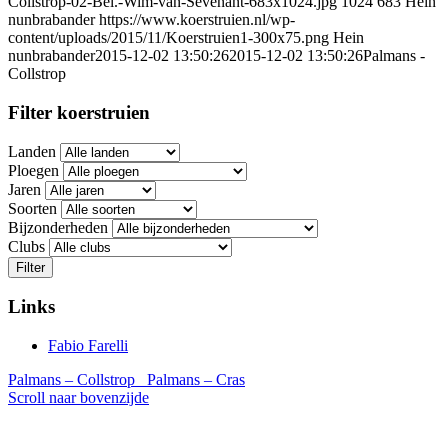
Collstrop-02-Bel.-Wim-van-Sevenant-683x1024.jpg
1024
683
Hein
nunbrabander
https://www.koerstruien.nl/wp-
content/uploads/2015/11/Koerstruien1-300x75.png
Hein
nunbrabander
2015-12-02 13:50:26
2015-12-02 13:50:26
Palmans -
Collstrop
Filter koerstruien
Landen
Ploegen
Jaren
Soorten
Bijzonderheden
Clubs
Filter
Links
Fabio Farelli
Palmans – Collstrop
Palmans – Cras
Scroll naar bovenzijde