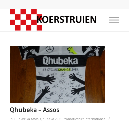
Qhubeka – Assos
/
in
Zuid Afrika
Assos
,
Qhubeka
2021
Promotieshirt
Internationaal