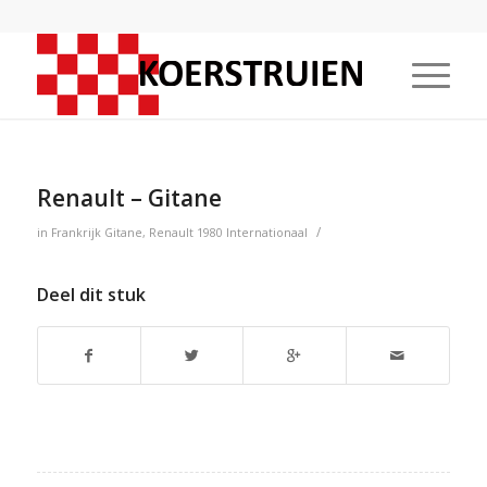
Renault – Gitane
/
in
Frankrijk
Gitane
,
Renault
1980
Internationaal
Deel dit stuk