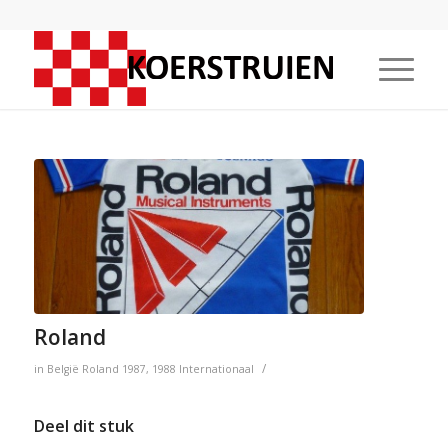
Roland
/
in
België
Roland
1987
,
1988
Internationaal
Deel dit stuk