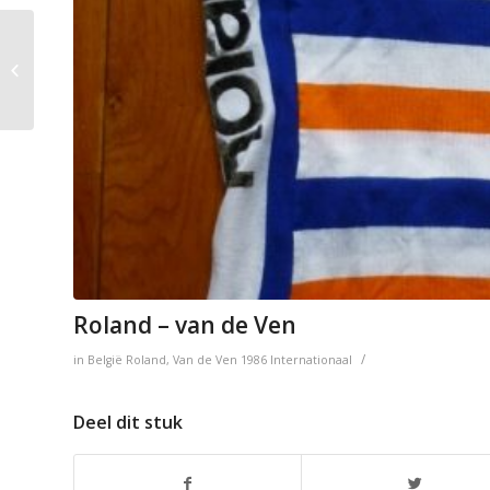
US Postal Service
presented by Berry
Floor
Roland – van de Ven
/
in
België
Roland
,
Van de Ven
1986
Internationaal
Deel dit stuk