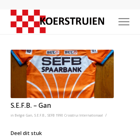
S.E.F.B. – Gan
/
in
België
Gan
,
S.E.F.B.
,
SEFB
1990
Crosstrui
Internationaal
Deel dit stuk