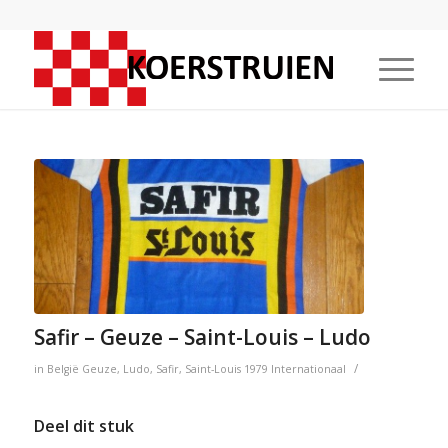
Safir – Geuze – Saint-Louis – Ludo
/
in
België
Geuze
,
Ludo
,
Safir
,
Saint-Louis
1979
Internationaal
Deel dit stuk