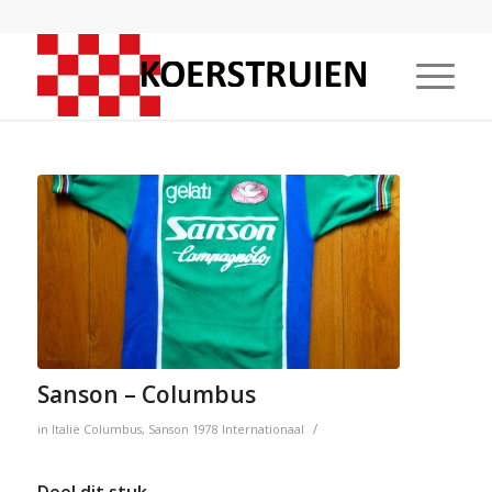
Sanson – Columbus
/
in
Italië
Columbus
,
Sanson
1978
Internationaal
Deel dit stuk