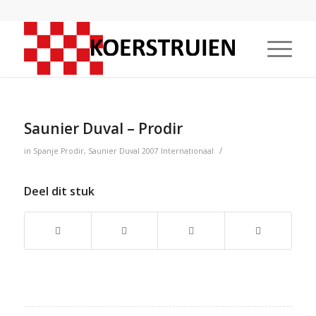
Saunier Duval – Prodir
/
in
Spanje
Prodir
,
Saunier Duval
2007
Internationaal
Deel dit stuk