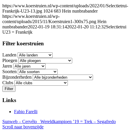
https://www.koerstruien.nl/wp-content/uploads/2022/01/Selectietrui-
Frankrijk-U23-13.jpg
1024
683
Hein nunbrabander
https://www.koerstruien.nl/wp-
content/uploads/2015/11/Koerstruien1-300x75.png
Hein
nunbrabander
2022-01-19 18:31:14
2022-01-20 11:12:32
Selectietrui
U23 = Frankrijk
Filter koerstruien
Landen
Ploegen
Jaren
Soorten
Bijzonderheden
Clubs
Filter
Links
Fabio Farelli
Sunweb – Cervélo
Wereldkampioen ’19 = Trek – Segafredo
Scroll naar bovenzijde