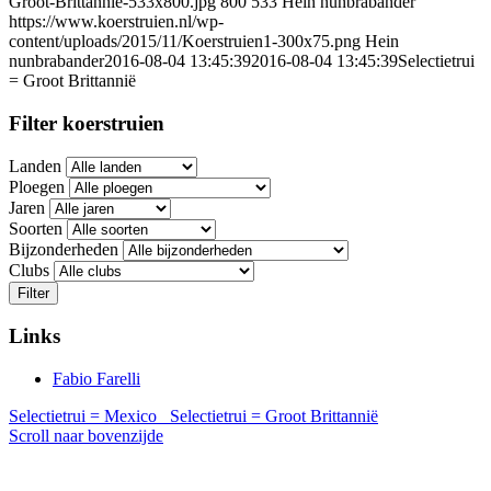
Groot-Brittannië-533x800.jpg
800
533
Hein nunbrabander
https://www.koerstruien.nl/wp-
content/uploads/2015/11/Koerstruien1-300x75.png
Hein
nunbrabander
2016-08-04 13:45:39
2016-08-04 13:45:39
Selectietrui
= Groot Brittannië
Filter koerstruien
Landen
Ploegen
Jaren
Soorten
Bijzonderheden
Clubs
Filter
Links
Fabio Farelli
Selectietrui = Mexico
Selectietrui = Groot Brittannië
Scroll naar bovenzijde