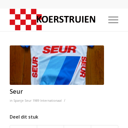
Seur
/
in
Spanje
Seur
1989
Internationaal
Deel dit stuk