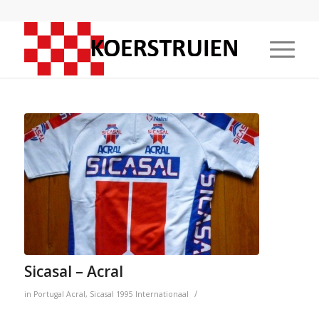
Sicasal – Acral
/
in
Portugal
Acral
,
Sicasal
1995
Internationaal