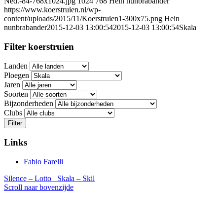
Ned.-84-768x1024.jpg
1024
768
Hein nunbrabander
https://www.koerstruien.nl/wp-
content/uploads/2015/11/Koerstruien1-300x75.png
Hein
nunbrabander
2015-12-03 13:00:54
2015-12-03 13:00:54
Skala
Filter koerstruien
Landen
Ploegen
Jaren
Soorten
Bijzonderheden
Clubs
Filter
Links
Fabio Farelli
Silence – Lotto
Skala – Skil
Scroll naar bovenzijde