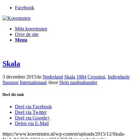
Facebook
Mijn koerstruien
Over de site
Menu
Skala
3 december 2015
/
in
Nederland
Skala
1984
Crosstrui
,
Individuele
Sponsor
Internationaal
/
door
Hein nunbrabander
Deel dit stuk
Deel via Facebook
Deel via Twitter
Deel via Google+
Delen via E-Mail
https://www.koerstruien.nl/wp-content/uploads/2015/12/Skala-