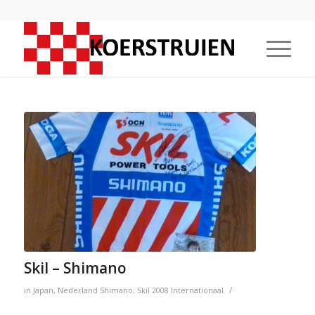
Skil – Shimano
/
in
Japan
,
Nederland
Shimano
,
Skil
2008
Internationaal