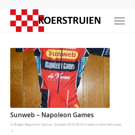
Sunweb – Napoleon Games
in
België
Napoleon Games
,
Sunweb
2015/2016
Crosstrui
Internationaal
/