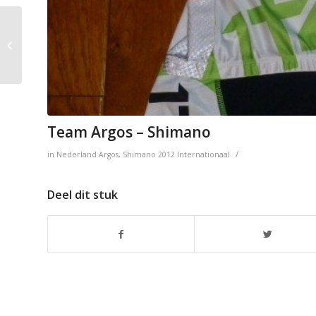
Androni Giocattoli –
Diquigiovanni
Team Argos – Shimano
/
in
Nederland
Argos
,
Shimano
2012
Internationaal
Deel dit stuk