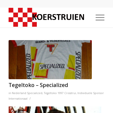
Tegeltoko – Specialized
in
Nederland
Specialized
,
Tegeltoko
1997
Crosstrui
,
Individuele Sponsor
/
Internationaal