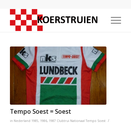
Tempo Soest = Soest
/
in
Nederland
1985
,
1986
,
1987
Clubtrui
Nationaal
Tempo Soest