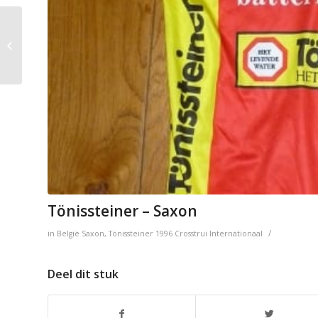
Roland
Tönissteiner – Saxon
/
in
België
Saxon
,
Tönissteiner
1996
Crosstrui
Internationaal
Deel dit stuk