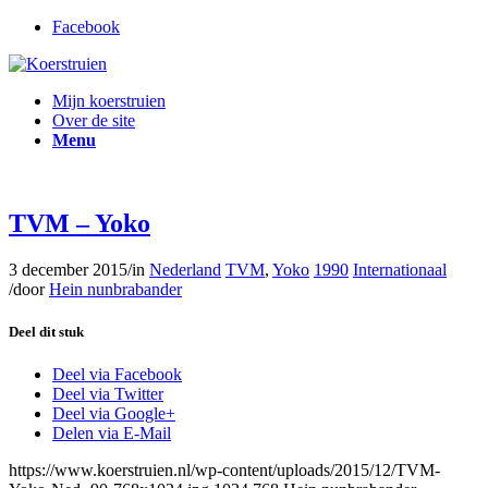
Facebook
Mijn koerstruien
Over de site
Menu
TVM – Yoko
3 december 2015
/
in
Nederland
TVM
,
Yoko
1990
Internationaal
/
door
Hein nunbrabander
Deel dit stuk
Deel via Facebook
Deel via Twitter
Deel via Google+
Delen via E-Mail
https://www.koerstruien.nl/wp-content/uploads/2015/12/TVM-