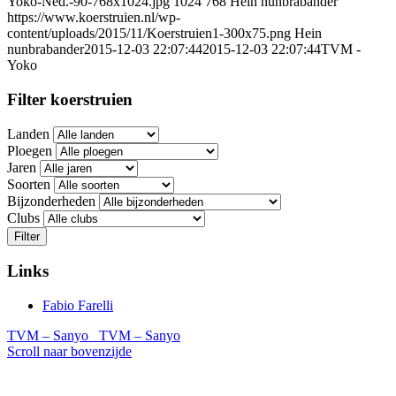
Yoko-Ned.-90-768x1024.jpg
1024
768
Hein nunbrabander
https://www.koerstruien.nl/wp-
content/uploads/2015/11/Koerstruien1-300x75.png
Hein
nunbrabander
2015-12-03 22:07:44
2015-12-03 22:07:44
TVM -
Yoko
Filter koerstruien
Landen
Ploegen
Jaren
Soorten
Bijzonderheden
Clubs
Filter
Links
Fabio Farelli
TVM – Sanyo
TVM – Sanyo
Scroll naar bovenzijde