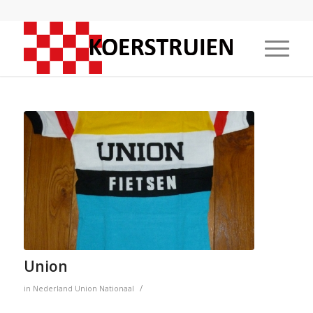
Union
/
in
Nederland
Union
Nationaal