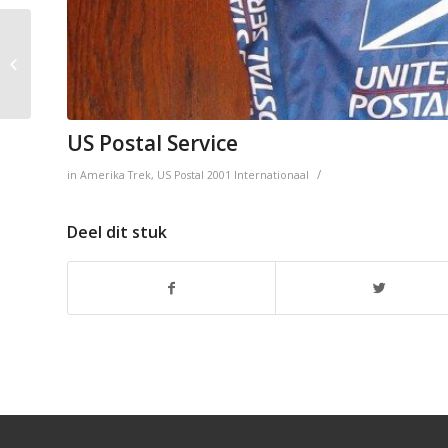
Transvemij
US Postal Service
/
in
Amerika
Trek
,
US Postal
2001
Internationaal
Deel dit stuk