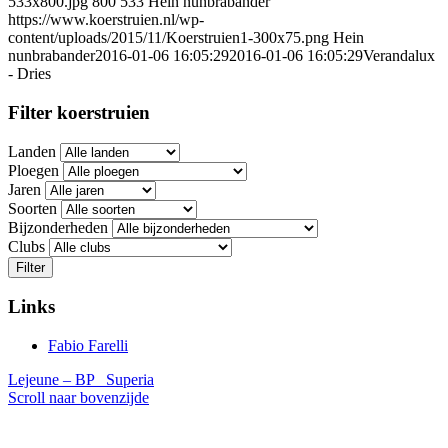
533x800.jpg
800
533
Hein nunbrabander
https://www.koerstruien.nl/wp-
content/uploads/2015/11/Koerstruien1-300x75.png
Hein
nunbrabander
2016-01-06 16:05:29
2016-01-06 16:05:29
Verandalux
- Dries
Filter koerstruien
Landen
Ploegen
Jaren
Soorten
Bijzonderheden
Clubs
Filter
Links
Fabio Farelli
Lejeune – BP
Superia
Scroll naar bovenzijde