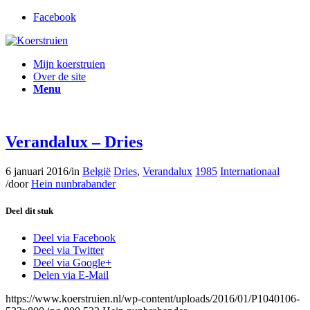
Facebook
Mijn koerstruien
Over de site
Menu
Verandalux – Dries
6 januari 2016
/
in
België
Dries
,
Verandalux
1985
Internationaal
/
door
Hein nunbrabander
Deel dit stuk
Deel via Facebook
Deel via Twitter
Deel via Google+
Delen via E-Mail
https://www.koerstruien.nl/wp-content/uploads/2016/01/P1040106-