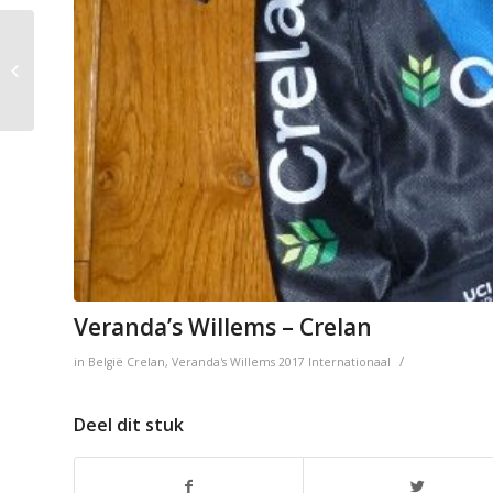
Ag2r – La Mondiale
Veranda’s Willems – Crelan
/
in
België
Crelan
,
Veranda's Willems
2017
Internationaal
Deel dit stuk