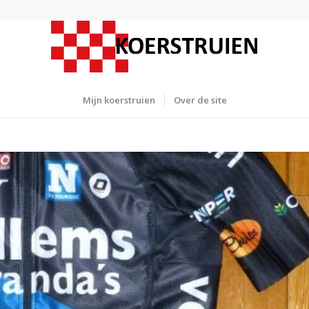
Mijn koerstruien
Over de site