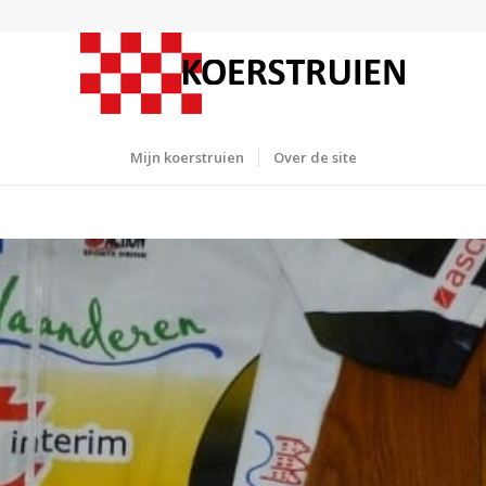
Mijn koerstruien
Over de site