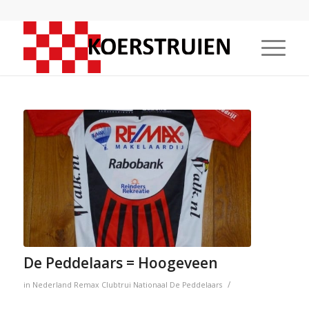
De Peddelaars = Hoogeveen
/
in
Nederland
Remax
Clubtrui
Nationaal
De Peddelaars