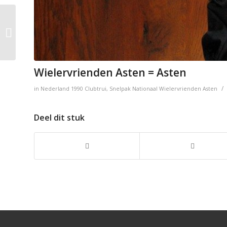
Wielervrienden Asten
= Asten
Wielervrienden Asten = Asten
/
in
Nederland
1990
Clubtrui
,
Snelpak
Nationaal
Wielervrienden Asten
Deel dit stuk