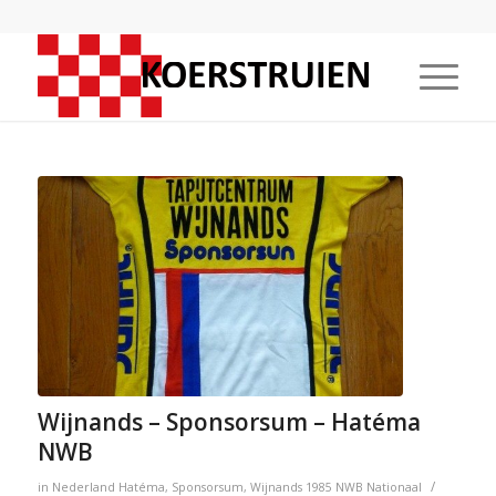
Wijnands – Sponsorsum – Hatéma
NWB
/
in
Nederland
Hatéma
,
Sponsorsum
,
Wijnands
1985
NWB
Nationaal