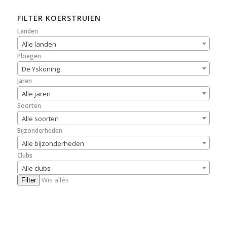
FILTER KOERSTRUIEN
Landen
Alle landen
Ploegen
De Yskoning
Jaren
Alle jaren
Soorten
Alle soorten
Bijzonderheden
Alle bijzonderheden
Clubs
Alle clubs
Wis allés
Filter