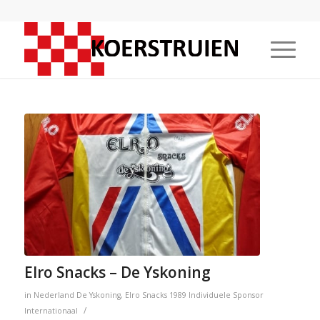
Elro Snacks – De Yskoning
in
Nederland
De Yskoning
,
Elro Snacks
1989
Individuele Sponsor
/
Internationaal